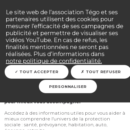
Panneau de gestion des cookies
Incendies : l'association Tégo accompagne ses
adhérents sinistrés et les personnels mobilisés.
Ouv
Le site web de l’association Tégo et ses
Tous les détails dans
votre espace adhérent
.
partenaires utilisent des cookies pour
mesurer l’efficacité de ses campagnes de
Vous êtes sur le site Tégo
Ouv
publicité et permettre de visualiser ses
vidéos YouTube. En cas de refus, les
finalités mentionnées ne seront pas
réalisées. Plus d’informations dans
RETOUR
notre politique de confidentialité.
TOUT ACCEPTER
TOUT REFUSER
Les articles Tégo
PERSONNALISER
Accédez à des informations claires et utiles
pour mieux vous accompagner
Accédez à des informations utiles pour vous aider à
mieux comprendre l'univers de la protection
sociale : santé, prévoyance, habitation, auto,