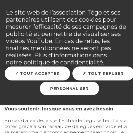
Panneau de gestion des cookies
Incendies : l'association Tégo accompagne ses
adhérents sinistrés et les personnels mobilisés.
Ouv
Le site web de l’association Tégo et ses
Tous les détails dans
votre espace adhérent
.
partenaires utilisent des cookies pour
mesurer l’efficacité de ses campagnes de
Vous êtes sur le site Tégo
Ouv
publicité et permettre de visualiser ses
vidéos YouTube. En cas de refus, les
finalités mentionnées ne seront pas
réalisées. Plus d’informations dans
RETOUR
notre politique de confidentialité.
TOUT ACCEPTER
TOUT REFUSER
L’accompagnement
Entraide Tégo
PERSONNALISER
Vous soutenir, lorsque vous en avez besoin
En cas d’aléa de la vie, l’Entraide Tégo se tient à vos
côtés grâce à son réseau de délégués entraide et à
sa plateforme d’accompagnement téléphonique.