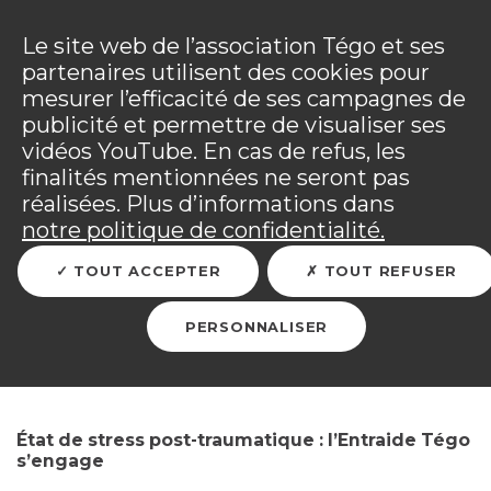
Panneau de gestion des cookies
Incendies : l'association Tégo accompagne ses
adhérents sinistrés et les personnels mobilisés.
Ouv
Le site web de l’association Tégo et ses
Tous les détails dans
votre espace adhérent
.
partenaires utilisent des cookies pour
mesurer l’efficacité de ses campagnes de
Vous êtes sur le site Tégo
Ouv
publicité et permettre de visualiser ses
vidéos YouTube. En cas de refus, les
finalités mentionnées ne seront pas
réalisées. Plus d’informations dans
RETOUR
notre politique de confidentialité.
TOUT ACCEPTER
TOUT REFUSER
L'aide au financement de
séances de
PERSONNALISER
psychothérapie
État de stress post-traumatique : l’Entraide Tégo
s’engage