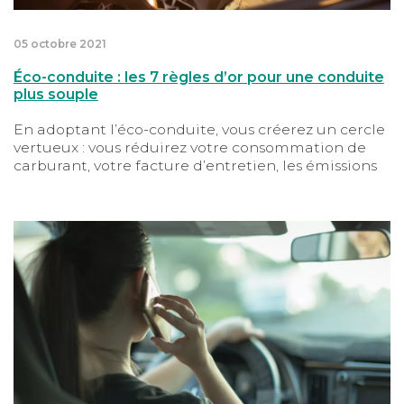
05 octobre 2021
Éco-conduite : les 7 règles d’or pour une conduite
plus souple
En adoptant l’éco-conduite, vous créerez un cercle
vertueux : vous réduirez votre consommation de
carburant, votre facture d’entretien, les émissions
de gaz à effet de serre, etc. Avec à la clé, moins de
stress, des économies, une voiture en meilleur
état… et des éco-gestes bons pour la planète !
Téléphone au volant : quelles sanctions encourez vous