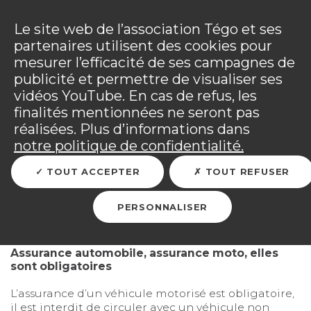
Panneau de gestion des cookies
Incendies : l'association Tégo accompagne ses
adhérents sinistrés et les personnels mobilisés.
Ouv
Le site web de l’association Tégo et ses
Tous les détails dans
votre espace adhérent
.
partenaires utilisent des cookies pour
mesurer l’efficacité de ses campagnes de
Vous êtes sur le site Tégo
Ouv
publicité et permettre de visualiser ses
vidéos YouTube. En cas de refus, les
finalités mentionnées ne seront pas
réalisées. Plus d’informations dans
RETOUR
notre politique de confidentialité.
TOUT ACCEPTER
TOUT REFUSER
Je conduis un véhicule
PERSONNALISER
Assurance automobile, assurance moto, elles
sont obligatoires
L’assurance d’un véhicule motorisé est obligatoire,
il est interdit de circuler avec un véhicule non