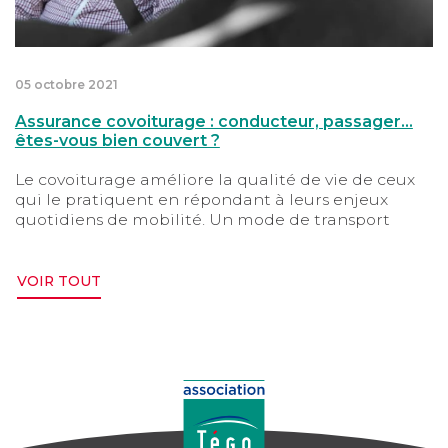
05 octobre 2021
Assurance covoiturage : conducteur, passager…
êtes-vous bien couvert ?
Le covoiturage améliore la qualité de vie de ceux
qui le pratiquent en répondant à leurs enjeux
quotidiens de mobilité. Un mode de transport
écoresponsable à pratiquer sans contrainte, à
condition d’être bien assuré : que vous soyez au
volant ou simple passager, vérifiez à chaque
VOIR TOUT
covoiturage comment est assuré le véhicule
utilisé…