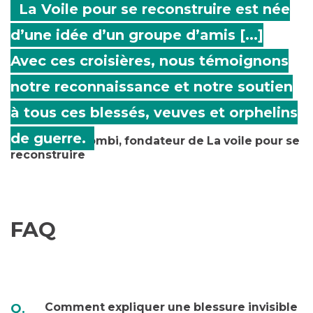
La Voile pour se reconstruire est née
d’une idée d’un groupe d’amis [...]
Avec ces croisières, nous témoignons
notre reconnaissance et notre soutien
à tous ces blessés, veuves et orphelins
de guerre.
Christophe Combi, fondateur de La voile pour se
reconstruire
FAQ
Comment expliquer une blessure invisible
Q.