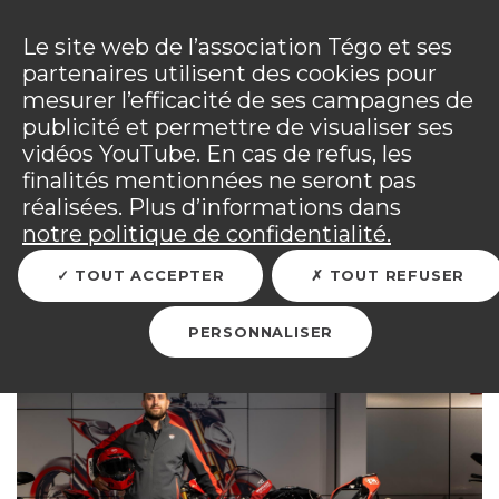
Panneau de gestion des cookies
Incendies : l'association Tégo accompagne ses
adhérents sinistrés et les personnels mobilisés.
Ouv
Le site web de l’association Tégo et ses
Tous les détails dans
votre espace adhérent
.
partenaires utilisent des cookies pour
mesurer l’efficacité de ses campagnes de
Vous êtes sur le site Tégo
Ouv
publicité et permettre de visualiser ses
vidéos YouTube. En cas de refus, les
finalités mentionnées ne seront pas
réalisées. Plus d’informations dans
RETOUR
notre politique de confidentialité.
TOUT ACCEPTER
TOUT REFUSER
La reconstruction
PERSONNALISER