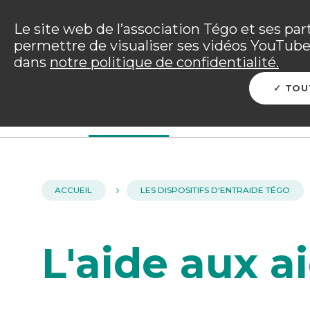
Panneau de gestion des cookies
Incendies : l'association Tégo accompag
Le site web de l’association Tégo et ses par
permettre de visualiser ses vidéos YouTube.
Vous êtes sur le site Tégo
dans
notre politique de confidentialité.
L'ENTRAIDE TÉGO
ME PROTÉGER
PRÉP
TOU
ACCUEIL
LES DISPOSITIFS D'ENTRAIDE TÉGO
L'aide aux a