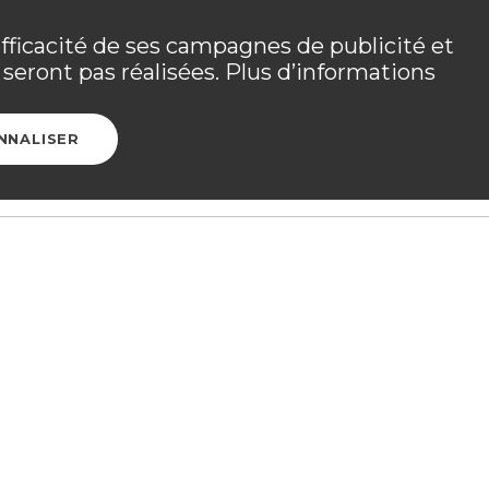
 les détails dans
votre espace adhérent
.
efficacité de ses campagnes de publicité et
seront pas réalisées. Plus d’informations
Ouvrir l
CONTACT
ESPACE ADHÉRENT
NNALISER