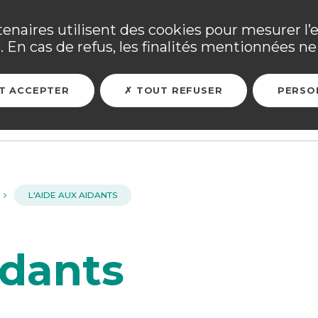
ne ses adhérents sinistrés et les personnels mobilisés. Tous
tenaires utilisent des cookies pour mesurer l’
 En cas de refus, les finalités mentionnées ne 
ARER MON FUTUR
ASSURER MES BIENS
L'ASSOCIATION
T ACCEPTER
TOUT REFUSER
PERSO
L'AIDE AUX AIDANTS
idants