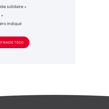
de solidaire »
s »
éro indiqué
NTRAIDE TÉGO