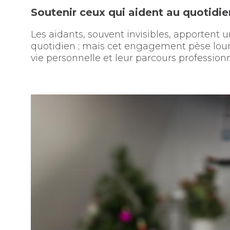
Soutenir ceux qui aident au quotidie
Les aidants, souvent invisibles, apportent u
quotidien ; mais cet engagement pèse lourd
vie personnelle et leur parcours professionn