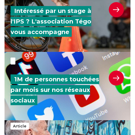
Intéressé par un stage à
l'IPS ? L'association Tégo
vous accompagne
1M de personnes touchées par mois sur nos réseaux s
1M de personnes touchées
par mois sur nos réseaux
sociaux
L'association Tégo et la fondation IPS : un partenariat 
Article