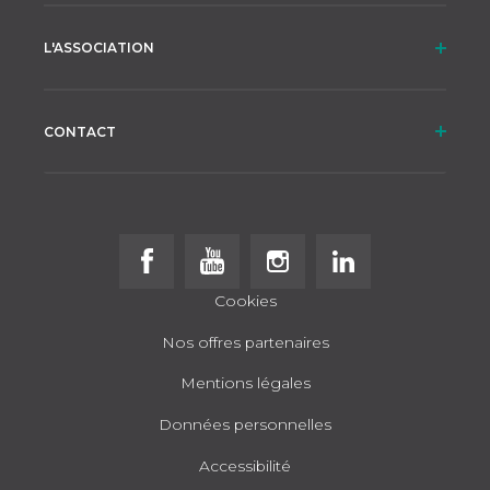
L'ASSOCIATION
CONTACT
Follow us on Facebook
Follow us on Youtube
Follow us on Instagram
Follow us on Linke
Cookies
Nos offres partenaires
Mentions légales
Données personnelles
Accessibilité