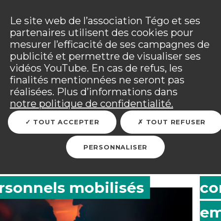
Panneau de gestion des cookies
Incendies : l'association Tégo accompagne ses
adhérents sinistrés et les personnels mobilisés.
Ouv
Le site web de l’association Tégo et ses
Tous les détails dans
votre espace adhérent
.
partenaires utilisent des cookies pour
mesurer l’efficacité de ses campagnes de
Vous êtes sur le site Tégo
Ouv
publicité et permettre de visualiser ses
vidéos YouTube. En cas de refus, les
finalités mentionnées ne seront pas
réalisées. Plus d’informations dans
notre politique de confidentialité.
l’Association Tégo
TOUT ACCEPTER
TOUT REFUSER
engage une consultation
PERSONNALISER
du marché pour ses
contrats d’assurance
emprunteur