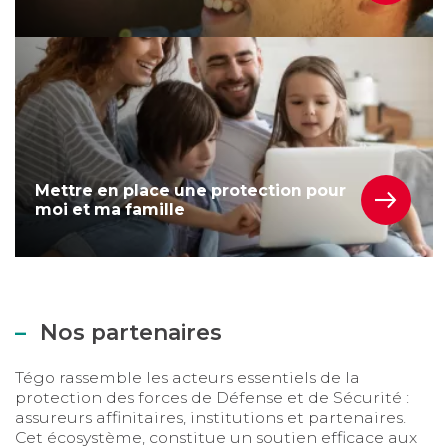
Mettre en place une protection pour moi et ma famil
Mettre en place une protection pour
EN SAVOIR
moi et ma famille
Nos partenaires
Tégo rassemble les acteurs essentiels de la
protection des forces de Défense et de Sécurité :
assureurs affinitaires, institutions et partenaires.
Cet écosystème, constitue un soutien efficace aux