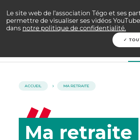
Panneau de gestion des cookies
Incendies : l'association Tégo accompag
Le site web de l’association Tégo et ses par
permettre de visualiser ses vidéos YouTube.
Vous êtes sur le site Tégo
dans
notre politique de confidentialité.
L'ENTRAIDE TÉGO
ME PROTÉGER
PRÉP
TOU
ACCUEIL
MA RETRAITE
Ma retraite