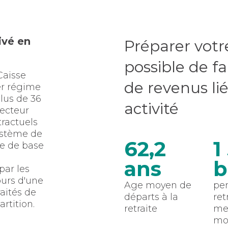
ivé en
Préparer votre
possible de fa
Caisse
de revenus lié
er régime
plus de 36
activité
secteur
tractuels
système de
62,2
1
te de base
ans
b
par les
cours d'une
Age moyen de
pe
aités de
départs à la
ret
rtition.
retraite
me
mo