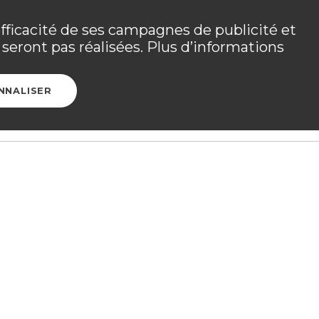
 les détails dans
votre espace adhérent
.
efficacité de ses campagnes de publicité et
seront pas réalisées. Plus d’informations
Ouvrir l
CONTACT
ESPACE ADHÉRENT
NNALISER