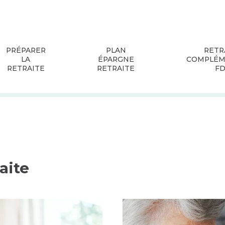
PRÉPARER
PLAN
RETR
LA
ÉPARGNE
COMPLÉM
RETRAITE
RETRAITE
F
aite
etraite ?
Pension de réversion, une