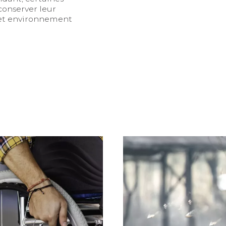
conserver leur
cet environnement
 les règles ?
La Retraite Mutualiste 