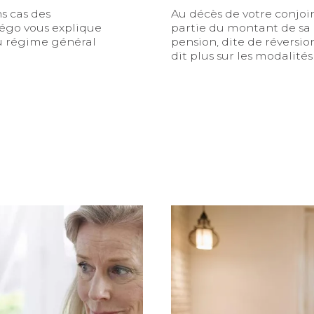
s cas des
Au décès de votre conjoin
Tégo vous explique
partie du montant de sa r
 au régime général
pension, dite de réversio
dit plus sur les modalité
 vos caisses d’affiliation
Perception de votre retr