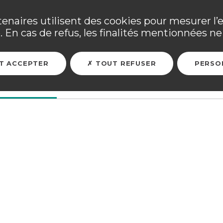
ne ses adhérents sinistrés et les personnels mobilisés. Tous
tenaires utilisent des cookies pour mesurer l’
 En cas de refus, les finalités mentionnées ne 
ARER MON FUTUR
ASSURER MES BIENS
L'ASSOCIATION
T ACCEPTER
TOUT REFUSER
PERSO