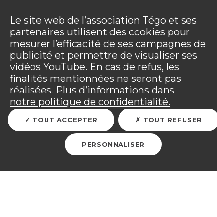
Panneau de gestion des cookies
Incendies : l'association Tégo accompagne ses
adhérents sinistrés et les personnels mobilisés.
Ouv
Le site web de l’association Tégo et ses
Tous les détails dans
votre espace adhérent
.
partenaires utilisent des cookies pour
mesurer l’efficacité de ses campagnes de
Vous êtes sur le site Tégo
Ouv
publicité et permettre de visualiser ses
vidéos YouTube. En cas de refus, les
finalités mentionnées ne seront pas
réalisées. Plus d’informations dans
RETOUR
notre politique de confidentialité.
TOUT ACCEPTER
TOUT REFUSER
Numéro 26
.
PERSONNALISER