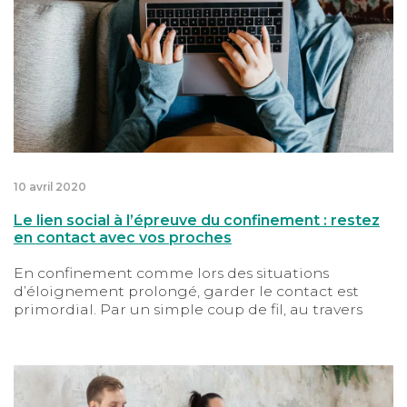
10 avril 2020
Le lien social à l’épreuve du confinement : restez
en contact avec vos proches
En confinement comme lors des situations
d’éloignement prolongé, garder le contact est
primordial. Par un simple coup de fil, au travers
d’applications de visioconférence, la technologie
vous offre de multiples moyens de communication
pour passer d’agréables moments en famille ou
Confinement : associez bien-être physique, moral, plais
entre amis.