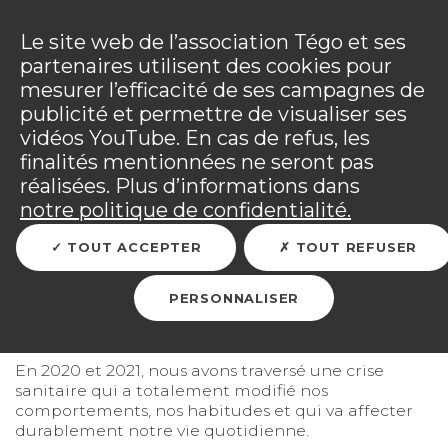
Panneau de gestion des cookies
Incendies : l'association Tégo accompagne ses
adhérents sinistrés et les personnels mobilisés.
Ouv
Le site web de l’association Tégo et ses
Tous les détails dans
votre espace adhérent
.
partenaires utilisent des cookies pour
mesurer l’efficacité de ses campagnes de
Vous êtes sur le site Tégo
Ouv
publicité et permettre de visualiser ses
vidéos YouTube. En cas de refus, les
finalités mentionnées ne seront pas
réalisées. Plus d’informations dans
RETOUR
notre politique de confidentialité.
TOUT ACCEPTER
TOUT REFUSER
Covid-19 et confinement
PERSONNALISER
Faire face aux conséquences de la Covid-19
En 2020 et 2021, nous avons traversé une crise
sanitaire qui a totalement modifié nos
comportements, nos habitudes et qui va affecter
durablement notre vie quotidienne.