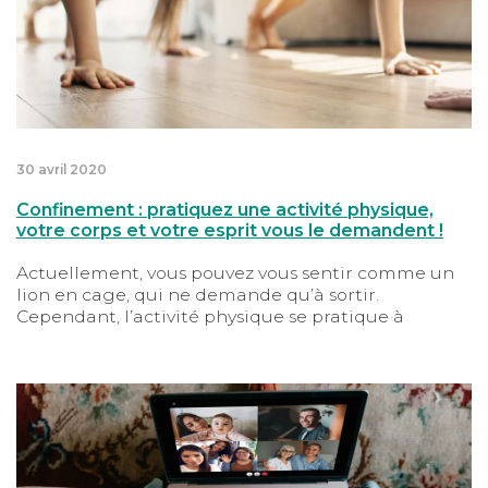
30 avril 2020
Confinement : pratiquez une activité physique,
votre corps et votre esprit vous le demandent !
Actuellement, vous pouvez vous sentir comme un
lion en cage, qui ne demande qu’à sortir.
Cependant, l’activité physique se pratique à
l’extérieur comme dans votre salon. Seul ou à
plusieurs, en suivant votre routine ou bien les
conseils d’experts, lutter contre la sédentarité est
Le lien social à l’épreuve du confinement : restez en 
primordial pour votre santé. Il est impératif que
vous soyez actif régulièrement pendant la journée
!