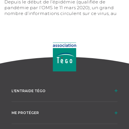
Depuis le début de l’épidémie (qualifiée de
pandémie par l’OMS le 11 mars 2020), un grand
nombre d’informations circulent sur ce virus, au
centre de toutes les attentions et de toutes les
craintes. Mais dans ce flot continu, il est parfois
difficile de démêler le vrai du faux. Tego vous aide à
y voir plus clair.
L'ENTRAIDE TÉGO
ME PROTÉGER