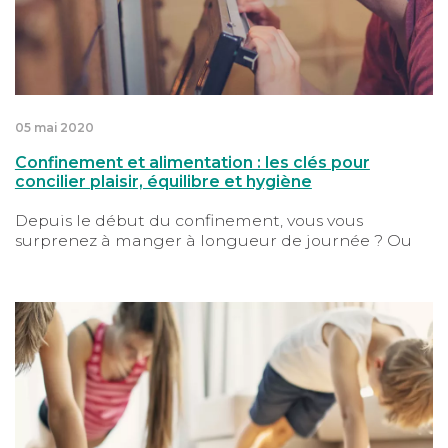
05 mai 2020
Confinement et alimentation : les clés pour
concilier plaisir, équilibre et hygiène
Depuis le début du confinement, vous vous
surprenez à manger à longueur de journée ? Ou
au contraire, vous peinez à trouver l’appétit ? C’est
normal, votre vie est bouleversée. La question de
l’alimentation est une passion française, et tous les
Confinement : pratiquez une activité physique, votre 
avis sont disponibles sur internet, en librairie…
Commencez par vous poser les bonnes questions
en fonction de vos besoins !