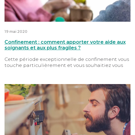
19 mai 2020
Confinement : comment apporter votre aide aux
soignants et aux plus fragiles ?
Cette période exceptionnelle de confinement vous
touche particulièrement et vous souhaitiez vous
montrer utile ? À votre niveau, vous pouvez
apporter votre soutien à ceux qui sont mobilisés
face au Coronavirus tout comme aux personnes
Confinement et alimentation : les clés pour concilier p
dans le besoin. Il n’y a pas de petites actions,
l’entraide compte, quelle qu’elle soit !