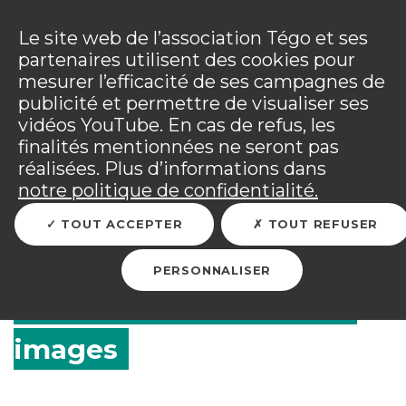
Panneau de gestion des cookies
Incendies : l'association Tégo accompagne ses
adhérents sinistrés et les personnels mobilisés.
Ouv
Le site web de l’association Tégo et ses
Tous les détails dans
votre espace adhérent
.
partenaires utilisent des cookies pour
mesurer l’efficacité de ses campagnes de
Vous êtes sur le site Tégo
Ouv
publicité et permettre de visualiser ses
vidéos YouTube. En cas de refus, les
finalités mentionnées ne seront pas
réalisées. Plus d’informations dans
RETOUR
notre politique de confidentialité.
TOUT ACCEPTER
TOUT REFUSER
Les Rendez-Vous Tégo
PERSONNALISER
2025 : les temps forts en
images