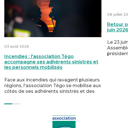
ilisés
 2026
Incendies : l'association Tégo accompagne ses adhéren
Retour su
08 juillet 2
Retour s
juin 202
Le 23 jui
03 août 2026
Assemblé
présiden
Incendies : l'association Tégo
de l’anné
accompagne ses adhérents sinistrés et
moyen te
les personnels mobilisés
notammen
souscript
Face aux incendies qui ravagent plusieurs
groupe o
régions, l'association Tégo se mobilise aux
affinitair
côtés de ses adhérents sinistrés et des
personnels engagés dans la lutte contre
le feu. Soutien psychologique,
accompagnement humain et aide
financière : trois dispositifs sont mis à leur
disposition.