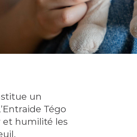
stitue un
’Entraide Tégo
t humilité les
uil.