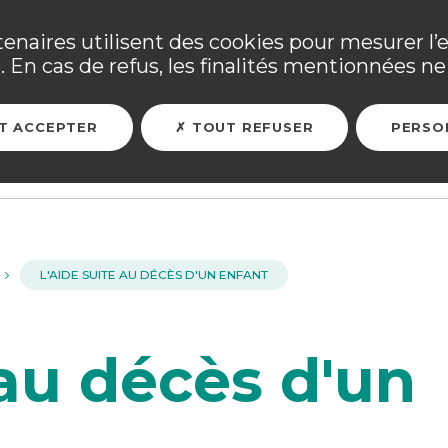
ne ses adhérents sinistrés et les personnels mobilisés. Tous
tenaires utilisent des cookies pour mesurer l’
 En cas de refus, les finalités mentionnées ne 
ARER MON FUTUR
ASSURER MES BIENS
L'ASSOCIATION
T ACCEPTER
TOUT REFUSER
PERSO
L'AIDE SUITE AU DÉCÈS D'UN ENFANT
 au décès d'un