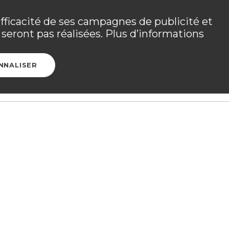
 les détails dans
votre espace adhérent
.
efficacité de ses campagnes de publicité et
seront pas réalisées. Plus d’informations
Ouvrir l
CONTACT
ESPACE ADHÉRENT
NNALISER