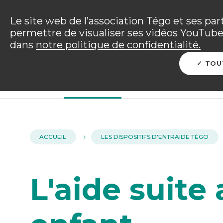
Panneau de gestion des cookies
Incendies : l'association Tégo accompag
Le site web de l’association Tégo et ses par
permettre de visualiser ses vidéos YouTube.
Vous êtes sur le site Tégo
dans
notre politique de confidentialité.
L'ENTRAIDE TÉGO
ME PROTÉGER
PRÉP
TOU
ACCUEIL
LES DISPOSITIFS D'ENTRAIDE TÉGO
L'aide suite