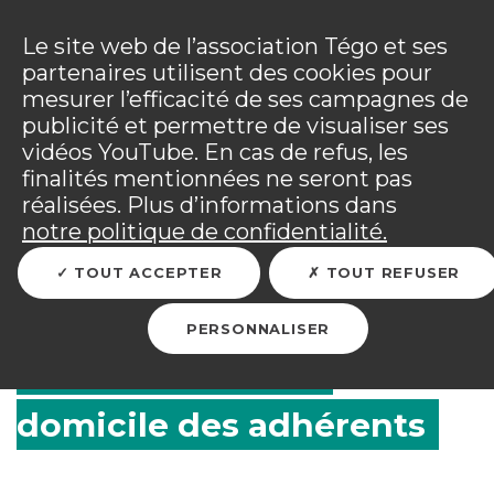
Panneau de gestion des cookies
Incendies : l'association Tégo accompagne ses
adhérents sinistrés et les personnels mobilisés.
Ouv
Le site web de l’association Tégo et ses
Tous les détails dans
votre espace adhérent
.
partenaires utilisent des cookies pour
mesurer l’efficacité de ses campagnes de
Vous êtes sur le site Tégo
Ouv
publicité et permettre de visualiser ses
vidéos YouTube. En cas de refus, les
finalités mentionnées ne seront pas
réalisées. Plus d’informations dans
RETOUR
notre politique de confidentialité.
TOUT ACCEPTER
TOUT REFUSER
Des solutions complètes
PERSONNALISER
pour le maintien à
domicile des adhérents