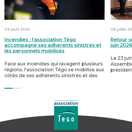
03 août 2026
08 juillet 2
Incendies : l'association Tégo
Retour s
accompagne ses adhérents sinistrés et
juin 202
les personnels mobilisés
Le 23 jui
Face aux incendies qui ravagent plusieurs
Assemblé
régions, l'association Tégo se mobilise aux
présiden
côtés de ses adhérents sinistrés et des
de l’anné
personnels engagés dans la lutte contre
moyen te
le feu. Soutien psychologique,
notammen
accompagnement humain et aide
souscript
financière : trois dispositifs sont mis à leur
groupe o
disposition.
affinitair