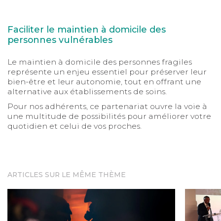
Faciliter le maintien à domicile des
personnes vulnérables
Le maintien à domicile des personnes fragiles
représente un enjeu essentiel pour préserver leur
bien-être et leur autonomie, tout en offrant une
alternative aux établissements de soins.
Pour nos adhérents, ce partenariat ouvre la voie à
une multitude de possibilités pour améliorer votre
quotidien et celui de vos proches.
ARTICLES SUR LE MÊME THÈME
ilisés
 2026
Incendies : l'association Tégo accompagne ses adhéren
Retour su