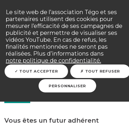
Panneau de gestion des cookies
Incendies : l'association Tégo accompagne ses
adhérents sinistrés et les personnels mobilisés.
Ouv
Le site web de l’association Tégo et ses
Tous les détails dans
votre espace adhérent
.
partenaires utilisent des cookies pour
mesurer l’efficacité de ses campagnes de
Vous êtes sur le site Tégo
Ouv
publicité et permettre de visualiser ses
vidéos YouTube. En cas de refus, les
finalités mentionnées ne seront pas
réalisées. Plus d’informations dans
RETOUR
notre politique de confidentialité.
TOUT ACCEPTER
TOUT REFUSER
Adhérer à l'association
PERSONNALISER
Tégo
Vous êtes un futur adhérent