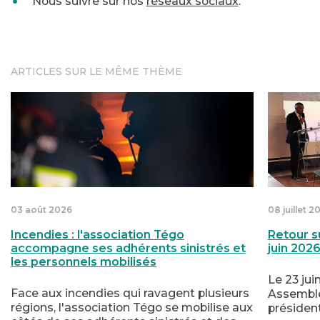
Nous suivre sur nos
réseaux sociaux
.
ARTICLES SUR LE MÊME THÈME
ilisés
 2026
Incendies : l'association Tégo accompagne ses adhéren
Retour su
03 août 2026
08 juillet 2
Incendies : l'association Tégo
Retour s
accompagne ses adhérents sinistrés et
juin 202
les personnels mobilisés
Le 23 jui
Face aux incendies qui ravagent plusieurs
Assemblé
régions, l'association Tégo se mobilise aux
présiden