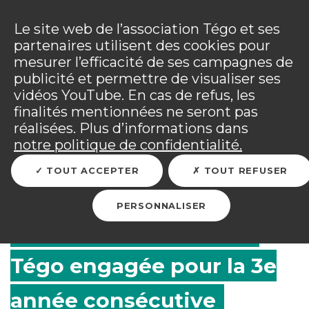
Panneau de gestion des cookies
Incendies : l'association Tégo accompagne ses
adhérents sinistrés et les personnels mobilisés.
Ouv
Le site web de l’association Tégo et ses
Tous les détails dans
votre espace adhérent
.
partenaires utilisent des cookies pour
mesurer l’efficacité de ses campagnes de
Vous êtes sur le site Tégo
Ouv
publicité et permettre de visualiser ses
vidéos YouTube. En cas de refus, les
finalités mentionnées ne seront pas
réalisées. Plus d’informations dans
RETOUR
notre politique de confidentialité.
TOUT ACCEPTER
TOUT REFUSER
Courses solidaires aux
PERSONNALISER
Invalides : l'association
Tégo engagée pour la 3e
année consécutive