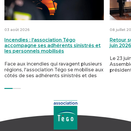
03 août 2026
08 juillet 2
Incendies : l'association Tégo
Retour s
accompagne ses adhérents sinistrés et
juin 202
les personnels mobilisés
Le 23 jui
Face aux incendies qui ravagent plusieurs
Assemblé
régions, l'association Tégo se mobilise aux
présiden
côtés de ses adhérents sinistrés et des
de l’anné
personnels engagés dans la lutte contre
moyen te
le feu. Soutien psychologique,
notammen
accompagnement humain et aide
souscript
financière : trois dispositifs sont mis à leur
groupe o
disposition.
affinitair