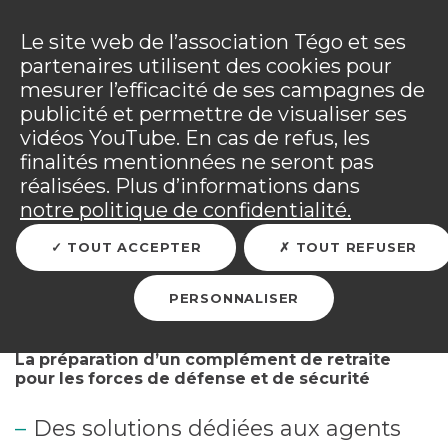
Panneau de gestion des cookies
Incendies : l'association Tégo accompagne ses
adhérents sinistrés et les personnels mobilisés.
Ouv
Le site web de l’association Tégo et ses
Tous les détails dans
votre espace adhérent
.
partenaires utilisent des cookies pour
mesurer l’efficacité de ses campagnes de
Vous êtes sur le site Tégo
Ouv
publicité et permettre de visualiser ses
vidéos YouTube. En cas de refus, les
finalités mentionnées ne seront pas
réalisées. Plus d’informations dans
RETOUR
notre politique de confidentialité.
TOUT ACCEPTER
TOUT REFUSER
Je prépare ma retraite
PERSONNALISER
La préparation d’un complément de retraite
pour les forces de défense et de sécurité
Des solutions dédiées aux agents