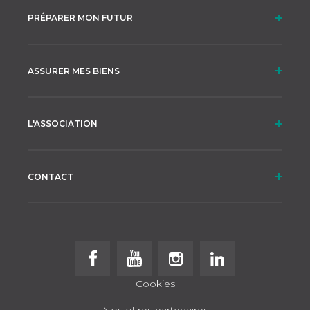
PRÉPARER MON FUTUR
ASSURER MES BIENS
L'ASSOCIATION
CONTACT
Follow us on Facebook
Follow us on Youtube
Follow us on Instagram
Follow us on Linke
Cookies
Nos offres partenaires