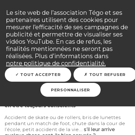
Panneau de gestion des cookies
Incendies : l'association Tégo accompagne ses
adhérents sinistrés et les personnels mobilisés.
Ouv
Le site web de l’association Tégo et ses
Tous les détails dans
votre espace adhérent
.
partenaires utilisent des cookies pour
mesurer l’efficacité de ses campagnes de
Vous êtes sur le site Tégo
Ouv
publicité et permettre de visualiser ses
vidéos YouTube. En cas de refus, les
finalités mentionnées ne seront pas
réalisées. Plus d’informations dans
RETOUR
notre politique de confidentialité.
TOUT ACCEPTER
TOUT REFUSER
Rentrée scolaire
PERSONNALISER
Vos enfants courent de nombreux risques sans
en être toujours conscients
Accident de skate ou de rollers, bris de lunettes
pendant un match de foot, chute dans la cour de
l’école, petit accident de la vie….
s’il leur arrive