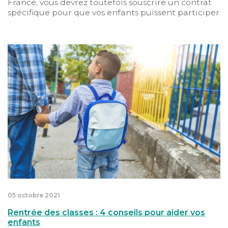
France, vous devrez toutefois souscrire un contrat
spécifique pour que vos enfants puissent participer
aux activités extrascolaires facultatives organisées
par leur école. Au-delà, certaines assurances
enfants verseront un capital ou des indemnités
Rentrée des classes : 4 conseils pour aider vos enfants
journalières en cas de maladie ou d’accident.
05 octobre 2021
Rentrée des classes : 4 conseils pour aider vos
enfants