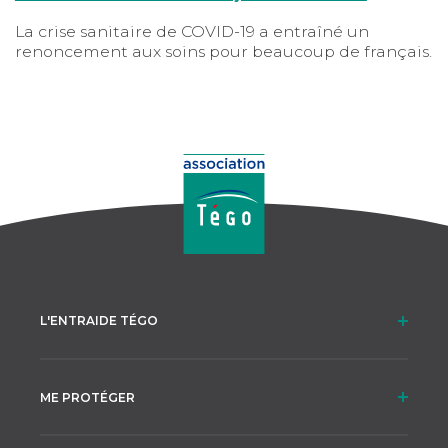
La crise sanitaire de COVID-19 a entraîné un
renoncement aux soins pour beaucoup de français.
Aujourd’hui, le corps médical (HAS, AP-HP,
Ministère des Solidarités et de la Santé…) s’unit
pour tirer le signal d’alarme, principalement chez
les nourrissons et les personnes fragiles.
L'ENTRAIDE TÉGO
ME PROTÉGER