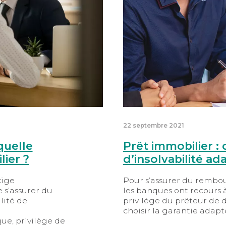
22 septembre 2021
quelle
Prêt immobilier : 
lier ?
d’insolvabilité ad
xige
Pour s’assurer du rembou
 s’assurer du
les banques ont recours à
lité de
privilège du prêteur de d
choisir la garantie adapt
que, privilège de