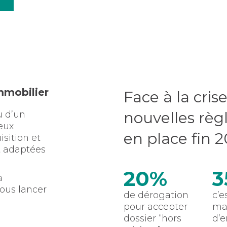
mmobilier
Face à la cris
nouvelles règ
u d’un
eux
en place fin 2
isition et
t adaptées
20%
3
a
ous lancer
de dérogation
c’e
pour accepter
ma
dossier “hors
d’