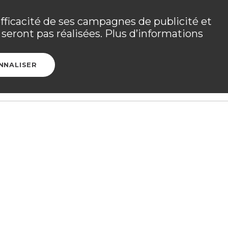
 les détails dans
votre espace adhérent
.
efficacité de ses campagnes de publicité et
seront pas réalisées. Plus d’informations
Ouvrir l
CONTACT
ESPACE ADHÉRENT
NNALISER