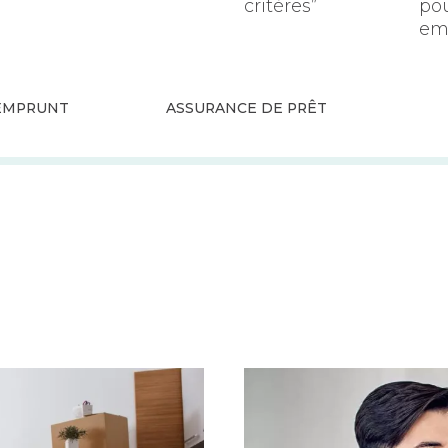
critères”
po
em
 EMPRUNT
ASSURANCE DE PRÊT
er
Tout comprendre du fonc