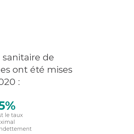
e sanitaire de
les ont été mises
020 :
5%
st le taux
ximal
endettement