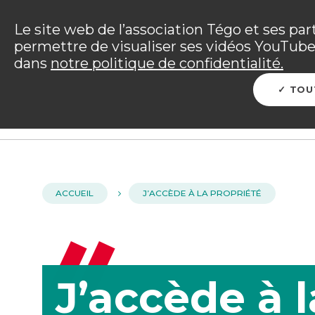
Panneau de gestion des cookies
Incendies : l'association Tégo accompag
Le site web de l’association Tégo et ses par
permettre de visualiser ses vidéos YouTube.
Vous êtes sur le site Tégo
dans
notre politique de confidentialité.
L'ENTRAIDE TÉGO
ME PROTÉGER
PRÉP
TOU
ACCUEIL
J’ACCÈDE À LA PROPRIÉTÉ
J’accède à l