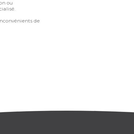
ion ou
alisé.
inconvénients de