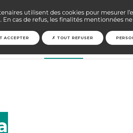
ne ses adhérents sinistrés et les personnels mobilisés. Tous
tenaires utilisent des cookies pour mesurer l’
 En cas de refus, les finalités mentionnées ne 
ARER MON FUTUR
ASSURER MES BIENS
L'ASSOCIATION
T ACCEPTER
TOUT REFUSER
PERSO
a