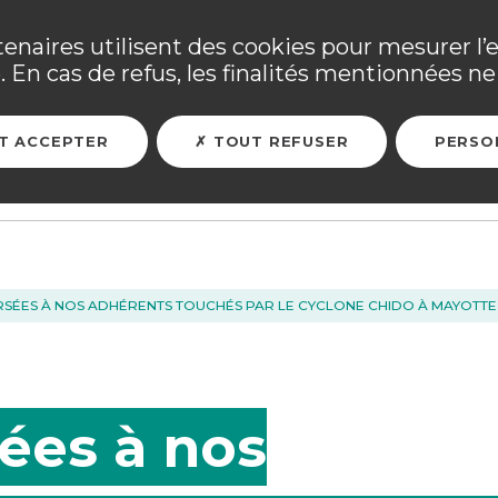
ne ses adhérents sinistrés et les personnels mobilisés. Tous
tenaires utilisent des cookies pour mesurer l’
 En cas de refus, les finalités mentionnées ne 
ARER MON FUTUR
ASSURER MES BIENS
L'ASSOCIATION
T ACCEPTER
TOUT REFUSER
PERSO
ERSÉES À NOS ADHÉRENTS TOUCHÉS PAR LE CYCLONE CHIDO À MAYOTTE
ées à nos