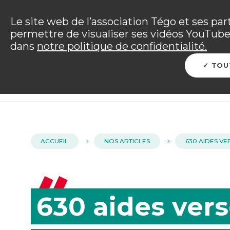
Panneau de gestion des cookies
Incendies : l'association Tégo accompag
Le site web de l’association Tégo et ses par
permettre de visualiser ses vidéos YouTube.
Vous êtes sur le site Tégo
dans
notre politique de confidentialité.
L'ENTRAIDE TÉGO
ME PROTÉGER
PRÉP
TOU
ACCUEIL
NOS ARTICLES
630 AIDES V
630 aides vers