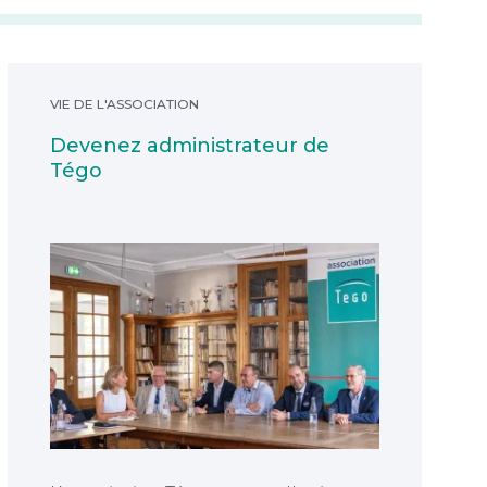
cyclone Chido, Tégo met en place
une aide exceptionnelle de
1000€ par famille ayant adhéré à
un contrat de prévoyance souscrit
Devenez administrateur de Tégo
par l’association.
VIE DE L'ASSOCIATION
Devenez administrateur de
Tégo