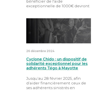
bénéficier de l'aide
exceptionnelle de 1000€ devront
être déposés au plus tard le 28
février 2025.
Cyclone Chido : un dispositif de solidari
26 décembre 2024
Cyclone Chido : un dispositif de
solidarité exceptionnel pour les
adhérents Tégo à Mayotte
Jusqu’au 28 février 2025, afin
d’aider financièrement ceux de
ses adhérents sinistrés en
résidence principale dans le
département de Mayotte à faire
face aux conséquences du