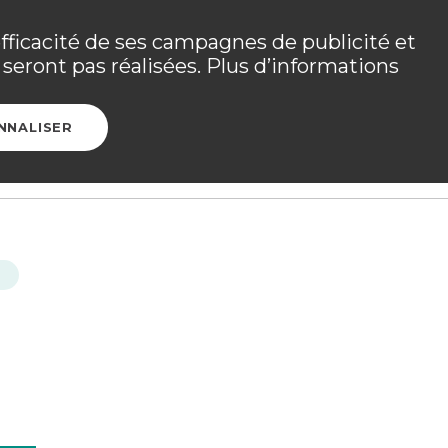
 les détails dans
votre espace adhérent
.
efficacité de ses campagnes de publicité et
seront pas réalisées. Plus d’informations
Ouvrir l
CONTACT
ESPACE ADHÉRENT
NNALISER