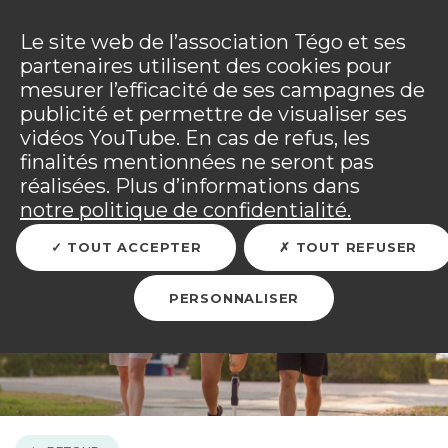
Panneau de gestion des cookies
Incendies : l'association Tégo accompagne ses
adhérents sinistrés et les personnels mobilisés.
Ouv
Le site web de l’association Tégo et ses
Tous les détails dans
votre espace adhérent
.
partenaires utilisent des cookies pour
mesurer l’efficacité de ses campagnes de
Vous êtes sur le site Tégo
Ouv
publicité et permettre de visualiser ses
vidéos YouTube. En cas de refus, les
finalités mentionnées ne seront pas
réalisées. Plus d’informations dans
Reconstruire sa vie après
notre politique de confidentialité.
une blessure
TOUT ACCEPTER
TOUT REFUSER
PERSONNALISER