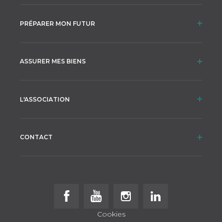
PRÉPARER MON FUTUR
ASSURER MES BIENS
L'ASSOCIATION
CONTACT
Follow us on Facebook
Follow us on Youtube
Follow us on Instagram
Follow us on Linke
Cookies