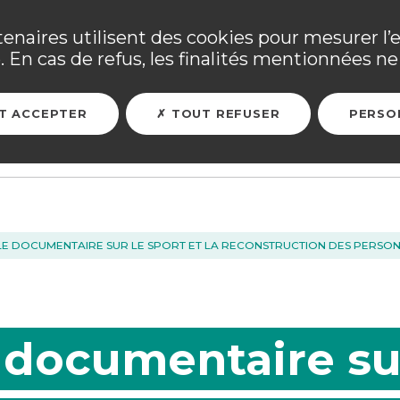
ne ses adhérents sinistrés et les personnels mobilisés. Tous
tenaires utilisent des cookies pour mesurer l’
 En cas de refus, les finalités mentionnées ne 
ARER MON FUTUR
ASSURER MES BIENS
L'ASSOCIATION
T ACCEPTER
TOUT REFUSER
PERSO
: LE DOCUMENTAIRE SUR LE SPORT ET LA RECONSTRUCTION DES PERSON
e documentaire su