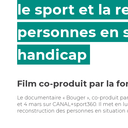
le sport et la 
personnes en s
handicap
Film co-produit par la f
Le documentaire « Bouger », co-produit par 
et 4 mars sur CANAL+sport360. Il met en lum
reconstruction des personnes en situation