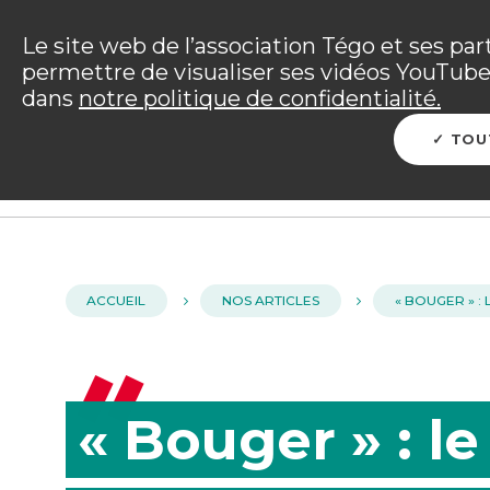
Panneau de gestion des cookies
Incendies : l'association Tégo accompag
Le site web de l’association Tégo et ses par
permettre de visualiser ses vidéos YouTube.
Vous êtes sur le site Tégo
dans
notre politique de confidentialité.
L'ENTRAIDE TÉGO
ME PROTÉGER
PRÉP
TOU
ACCUEIL
NOS ARTICLES
« BOUGER » 
« Bouger » : l