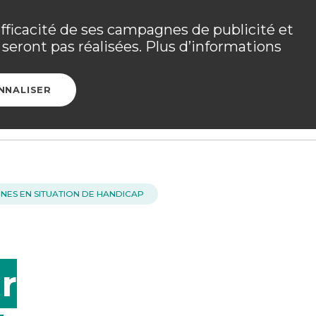
 les détails dans
votre espace adhérent
.
efficacité de ses campagnes de publicité et
seront pas réalisées. Plus d’informations
Ouvrir l
CONTACT
ESPACE ADHÉRENT
NNALISER
NES EN SITUATION DE HANDICAP
r