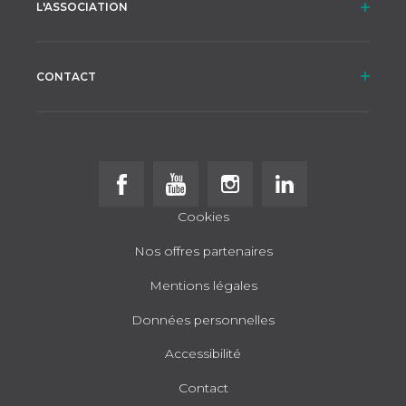
L'ASSOCIATION
CONTACT
Follow us on Facebook
Follow us on Youtube
Follow us on Instagram
Follow us on Linke
Cookies
Nos offres partenaires
Mentions légales
Données personnelles
Accessibilité
Contact