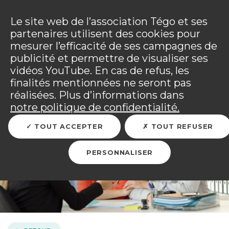
Panneau de gestion des cookies
Incendies : l'association Tégo accompagne ses
adhérents sinistrés et les personnels mobilisés.
Ouv
Le site web de l’association Tégo et ses
Tous les détails dans
votre espace adhérent
.
partenaires utilisent des cookies pour
mesurer l’efficacité de ses campagnes de
Vous êtes sur le site Tégo
Ouv
publicité et permettre de visualiser ses
vidéos YouTube. En cas de refus, les
finalités mentionnées ne seront pas
réalisées. Plus d’informations dans
Qu’est-ce que l'assurance
notre politique de confidentialité.
protection juridique ?
TOUT ACCEPTER
TOUT REFUSER
PERSONNALISER