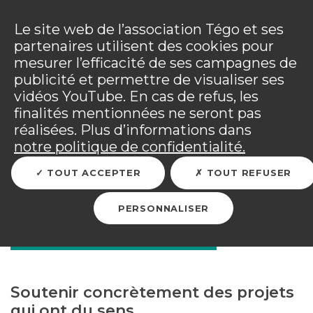
Panneau de gestion des cookies
Incendies : l'association Tégo accompagne ses
adhérents sinistrés et les personnels mobilisés.
Ouv
Le site web de l’association Tégo et ses
Tous les détails dans
votre espace adhérent
.
partenaires utilisent des cookies pour
mesurer l’efficacité de ses campagnes de
Vous êtes sur le site Tégo
Ouv
publicité et permettre de visualiser ses
vidéos YouTube. En cas de refus, les
finalités mentionnées ne seront pas
réalisées. Plus d’informations dans
RETOUR
notre politique de confidentialité.
TOUT ACCEPTER
TOUT REFUSER
Le sponsoring by
PERSONNALISER
l’association Tégo
Soutenir concrètement des projets
qui ont du sens