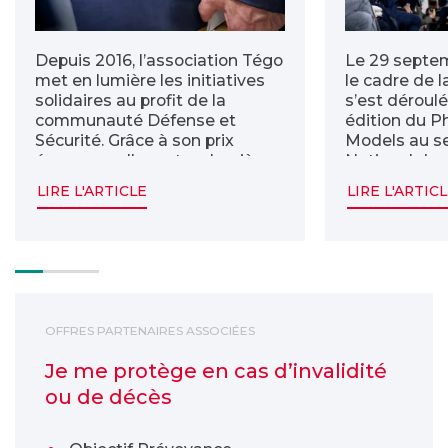
Depuis 2016, l’association Tégo
Le 29 septem
met en lumière les initiatives
le cadre de 
solidaires au profit de la
s’est déroul
communauté Défense et
édition du P
Sécurité. Grâce à son prix
Models au se
éponyme, elle met en lumière
National des 
le formidable engagement des
L’association
LIRE L'ARTICLE
LIRE L'ARTIC
acteurs qui les portent.
d’avoir contr
réalisation 
financièreme
événement.
Je me protège en cas d’invalidité ou de décès
OFFRES PARTENAIRES ASSOCIÉES
Je me protège en cas d’invalidité
ou de décès