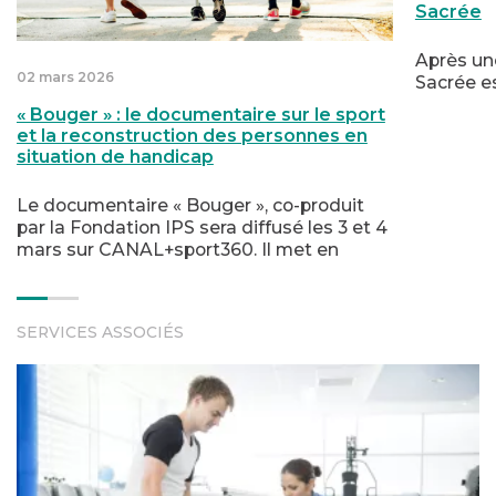
Sacrée
Après une
02 mars 2026
Sacrée es
« Bouger » : le documentaire sur le sport
et la reconstruction des personnes en
situation de handicap
Le documentaire « Bouger », co-produit
par la Fondation IPS sera diffusé les 3 et 4
mars sur CANAL+sport360. Il met en
lumière le rôle du sport dans la
reconstruction des personnes en situation
de handicap.
SERVICES ASSOCIÉS
Faire face au handicap