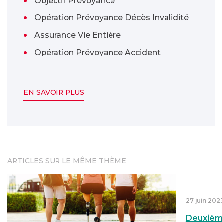
Objectif Prévoyance
Opération Prévoyance Décès Invalidité
Assurance Vie Entière
Opération Prévoyance Accident
EN SAVOIR PLUS
ARTICLES SUR LE MÊME THÈME
n de handicap
e
« Bouger » : le documentaire sur le sport et la recons
Deuxième
27 juin 202
Deuxième