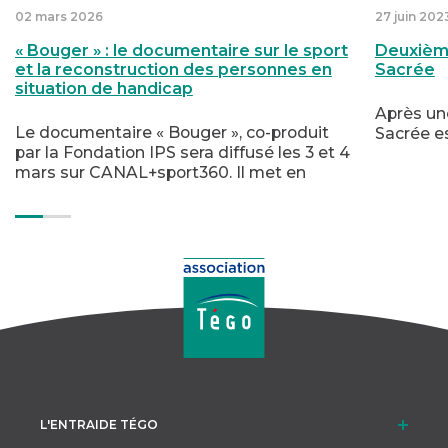
02 mars 2026
27 juin 202
« Bouger » : le documentaire sur le sport
Deuxième
et la reconstruction des personnes en
Sacrée
situation de handicap
Après une
Le documentaire « Bouger », co-produit
Sacrée es
par la Fondation IPS sera diffusé les 3 et 4
mars sur CANAL+sport360. Il met en
lumière le rôle du sport dans la
reconstruction des personnes en situation
de handicap.
L'ENTRAIDE TÉGO