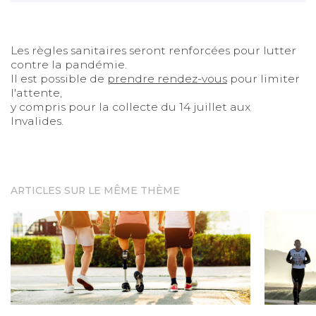
Les règles sanitaires seront renforcées pour lutter
contre la pandémie.
Il est possible de
prendre rendez-vous
pour limiter
l'attente,
y compris pour la collecte du 14 juillet aux
Invalides.
ARTICLES SUR LE MÊME THÈME
n de handicap
e
« Bouger » : le documentaire sur le sport et la recons
Deuxième