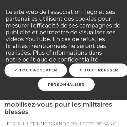
Panneau de gestion des cookies
Incendies : l'association Tégo accompagne ses
adhérents sinistrés et les personnels mobilisés.
Ouv
Le site web de l’association Tégo et ses
Tous les détails dans
votre espace adhérent
.
partenaires utilisent des cookies pour
mesurer l’efficacité de ses campagnes de
Vous êtes sur le site Tégo
Ouv
publicité et permettre de visualiser ses
vidéos YouTube. En cas de refus, les
finalités mentionnées ne seront pas
réalisées. Plus d’informations dans
RETOUR
notre politique de confidentialité.
TOUT ACCEPTER
TOUT REFUSER
Don du sang
PERSONNALISER
mobilisez-vous pour les militaires
blessés
LE 14 JUILLET, UNE GRANDE COLLECTE DE SANG