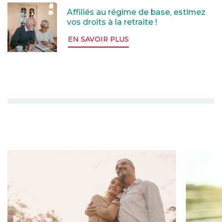
Affiliés au régime de base, estimez vos droits à la retra
Affiliés au régime de base, estimez
vos droits à la retraite !
EN SAVOIR PLUS
o
Percevez votre retraite complémentaire : mode d’em
Notre sim