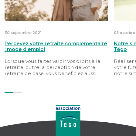
30 septembre 2021
05 octobre
Percevez votre retraite complémentaire
Notre sim
: mode d’emploi
Tégo
Lorsque vous faites valoir vos droits à la
Réaliser
retraite, outre la perception de votre
votre fut
retraite de base, vous bénéficiez aussi
notre si
d’une retraite complémentaire.
pour les 
L’association Tégo vous explique la
marche à suivre pour son versement.