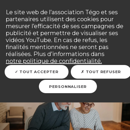
Panneau de gestion des cookies
Incendies : l'association Tégo accompagne ses
adhérents sinistrés et les personnels mobilisés.
Ouv
Le site web de l’association Tégo et ses
Tous les détails dans
votre espace adhérent
.
partenaires utilisent des cookies pour
mesurer l’efficacité de ses campagnes de
Vous êtes sur le site Tégo
Ouv
publicité et permettre de visualiser ses
vidéos YouTube. En cas de refus, les
finalités mentionnées ne seront pas
réalisées. Plus d’informations dans
Perception de votre
notre politique de confidentialité.
retraite de base : mode
TOUT ACCEPTER
TOUT REFUSER
d’emploi
PERSONNALISER