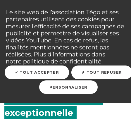
Panneau de gestion des cookies
Incendies : l'association Tégo accompagne ses
adhérents sinistrés et les personnels mobilisés.
Ouv
Le site web de l’association Tégo et ses
Tous les détails dans
votre espace adhérent
.
partenaires utilisent des cookies pour
mesurer l’efficacité de ses campagnes de
Vous êtes sur le site Tégo
Ouv
publicité et permettre de visualiser ses
vidéos YouTube. En cas de refus, les
finalités mentionnées ne seront pas
réalisées. Plus d’informations dans
RETOUR
notre politique de confidentialité.
TOUT ACCEPTER
TOUT REFUSER
Mayotte : derniers jours
PERSONNALISER
pour demander l'aide
exceptionnelle