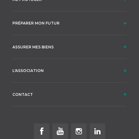
PRÉPARER MON FUTUR
ASSURER MES BIENS
L'ASSOCIATION
CONTACT
Follow us on Facebook
Follow us on Youtube
Follow us on Instagram
Follow us on Linke