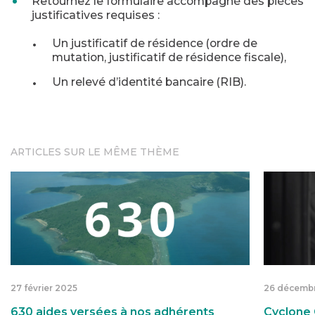
Retournez le formulaire accompagné des pièces
justificatives requises :
Un justificatif de résidence (ordre de
mutation, justificatif de résidence fiscale),
Un relevé d’identité bancaire (RIB).
ARTICLES SUR LE MÊME THÈME
 exceptionnel pour les adhérents Tégo à Mayotte
630 aides versées à nos adhérents touchés par le cyc
Cyclone C
27 février 2025
26 décemb
630 aides versées à nos adhérents
Cyclone C