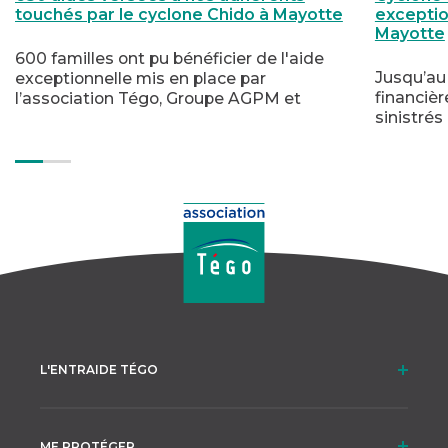
touchés par le cyclone Chido à Mayotte
exceptio
Mayotte
600 familles ont pu bénéficier de l'aide
Jusqu’au 
exceptionnelle mis en place par
financiè
l’association Tégo, Groupe AGPM et
sinistrés
Allianz Défense et Sécurité
départem
conséque
met en p
1000€ pa
contrat 
l’associat
L'ENTRAIDE TÉGO
ME PROTÉGER