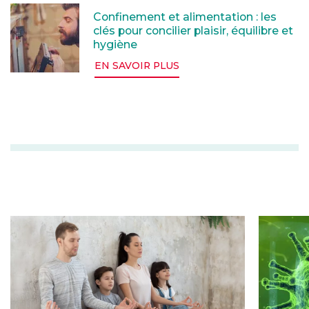
Confinement et alimentation : les clés pour concilier p
Confinement et alimentation : les
clés pour concilier plaisir, équilibre et
hygiène
EN SAVOIR PLUS
Confinement : associez bien-être physique, moral, plais
L’essenti