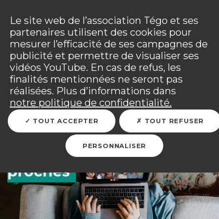
Panneau de gestion des cookies
Incendies : l'association Tégo accompagne ses
adhérents sinistrés et les personnels mobilisés.
Ouv
Le site web de l’association Tégo et ses
Tous les détails dans
votre espace adhérent
.
partenaires utilisent des cookies pour
mesurer l’efficacité de ses campagnes de
Vous êtes sur le site Tégo
Ouv
publicité et permettre de visualiser ses
vidéos YouTube. En cas de refus, les
finalités mentionnées ne seront pas
réalisées. Plus d’informations dans
Le lien social à l’épreuve
notre politique de confidentialité.
du confinement : restez
TOUT ACCEPTER
TOUT REFUSER
en contact avec vos
PERSONNALISER
proches