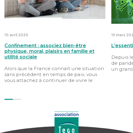
10 avril 2020
15 mars 20
Confinement : associez bien-être
L’essenti
physique, moral, plaisirs en famille et
utilité sociale
Depuis l
de pandé
Alors que la France connaît une situation
un grand
sans précédent en temps de paix, vous
circulent
vous attachez à continuer de vivre le
les atten
mieux possible, en bonne santé. Depuis
Mais dans
chez vous, apprenez à conjuguer les
difficile
voyages intérieurs aux joies en famille ou
vous aide 
avec vos amis.