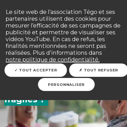
Panneau de gestion des cookies
Incendies : l'association Tégo accompagne ses
adhérents sinistrés et les personnels mobilisés.
Ouv
Le site web de l’association Tégo et ses
Tous les détails dans
votre espace adhérent
.
partenaires utilisent des cookies pour
mesurer l’efficacité de ses campagnes de
Vous êtes sur le site Tégo
Ouv
publicité et permettre de visualiser ses
vidéos YouTube. En cas de refus, les
finalités mentionnées ne seront pas
réalisées. Plus d’informations dans
Confinement : comment
notre politique de confidentialité.
apporter votre aide aux
TOUT ACCEPTER
TOUT REFUSER
soignants et aux plus
PERSONNALISER
fragiles ?