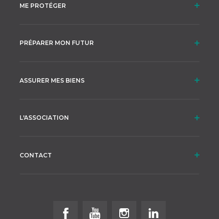
ME PROTÉGER
PRÉPARER MON FUTUR
ASSURER MES BIENS
L'ASSOCIATION
CONTACT
Follow us on Facebook
Follow us on Youtube
Follow us on Instagram
Follow us on Linke