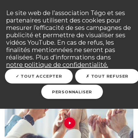
Panneau de gestion des cookies
Incendies : l'association Tégo accompagne ses
adhérents sinistrés et les personnels mobilisés.
Ouv
Le site web de l’association Tégo et ses
Tous les détails dans
votre espace adhérent
.
partenaires utilisent des cookies pour
mesurer l’efficacité de ses campagnes de
Vous êtes sur le site Tégo
Ouv
publicité et permettre de visualiser ses
vidéos YouTube. En cas de refus, les
finalités mentionnées ne seront pas
réalisées. Plus d’informations dans
notre politique de confidentialité.
RETOUR
TOUT ACCEPTER
TOUT REFUSER
PERSONNALISER