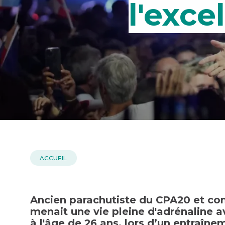
l'exc
ACCUEIL
Ancien parachutiste du CPA20 et co
menait une vie pleine d'adrénaline 
à l'âge de 26 ans, lors d’un entraîne