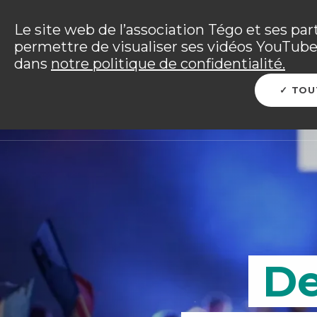
Panneau de gestion des cookies
Incendies : l'association Tégo accompag
Le site web de l’association Tégo et ses par
permettre de visualiser ses vidéos YouTube.
Vous êtes sur le site Tégo
dans
notre politique de confidentialité.
L'ENTRAIDE TÉGO
ME PROTÉGER
PRÉP
TOU
De