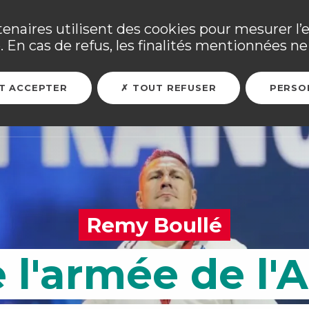
ne ses adhérents sinistrés et les personnels mobilisés. Tous
tenaires utilisent des cookies pour mesurer l’
 En cas de refus, les finalités mentionnées ne 
ARER MON FUTUR
ASSURER MES BIENS
L'ASSOCIATION
T ACCEPTER
TOUT REFUSER
PERSO
Remy Boullé
 l'armée de l'A