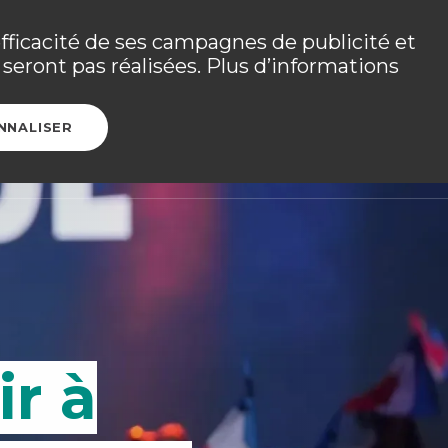
 les détails dans
votre espace adhérent
.
efficacité de ses campagnes de publicité et
seront pas réalisées. Plus d’informations
Ouvrir l
CONTACT
ESPACE ADHÉRENT
NNALISER
ir à