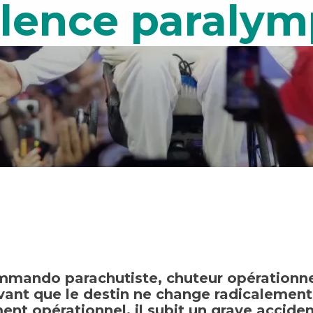
ellence paraly
mmando parachutiste, chuteur opérationne
avant que le destin ne change radicalemen
ment opérationnel, il subit un grave acciden