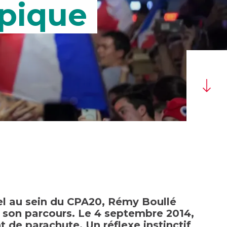
mpique
l au sein du CPA20, Rémy Boullé
t son parcours. Le 4 septembre 2014,
t de parachute. Un réflexe instinctif