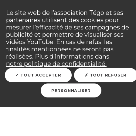
Panneau de gestion des cookies
Incendies : l'association Tégo accompagne ses
adhérents sinistrés et les personnels mobilisés.
Ouv
Le site web de l’association Tégo et ses
Tous les détails dans
votre espace adhérent
.
partenaires utilisent des cookies pour
mesurer l’efficacité de ses campagnes de
Vous êtes sur le site Tégo
Ouv
publicité et permettre de visualiser ses
vidéos YouTube. En cas de refus, les
finalités mentionnées ne seront pas
réalisées. Plus d’informations dans
RETOUR
notre politique de confidentialité.
TOUT ACCEPTER
TOUT REFUSER
Allianz & l’association
Tégo unis depuis 70 ans
PERSONNALISER