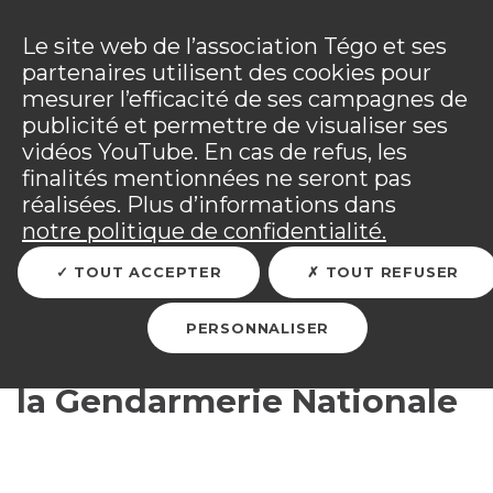
Panneau de gestion des cookies
Incendies : l'association Tégo accompagne ses
adhérents sinistrés et les personnels mobilisés.
Ouv
Le site web de l’association Tégo et ses
Tous les détails dans
votre espace adhérent
.
partenaires utilisent des cookies pour
mesurer l’efficacité de ses campagnes de
Vous êtes sur le site Tégo
Ouv
publicité et permettre de visualiser ses
vidéos YouTube. En cas de refus, les
finalités mentionnées ne seront pas
réalisées. Plus d’informations dans
RETOUR
notre politique de confidentialité.
TOUT ACCEPTER
TOUT REFUSER
Société d'Entraide des
Élèves et Anciens Élèves
PERSONNALISER
de l'École des Officiers de
la Gendarmerie Nationale