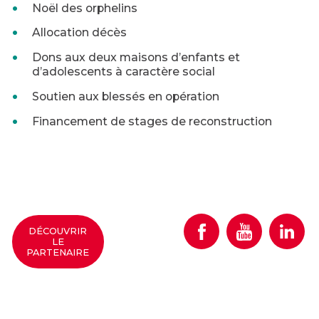
Noël des orphelins
Allocation décès
Dons aux deux maisons d’enfants et
d’adolescents à caractère social
Soutien aux blessés en opération
Financement de stages de reconstruction
DÉCOUVRIR
Follow us on Facebo
Follow us on
Follo
LE
PARTENAIRE