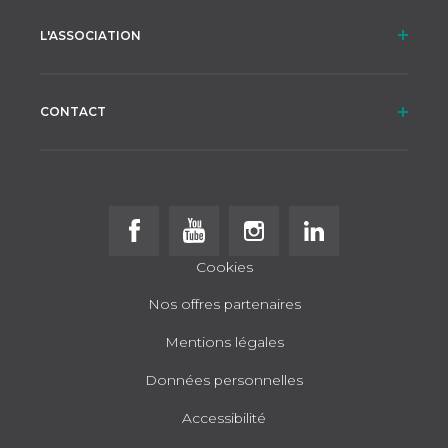
L'ASSOCIATION
CONTACT
Follow us on Facebook
Follow us on Youtube
Follow us on Instagram
Follow us on Linke
Cookies
Nos offres partenaires
Mentions légales
Données personnelles
Accessibilité