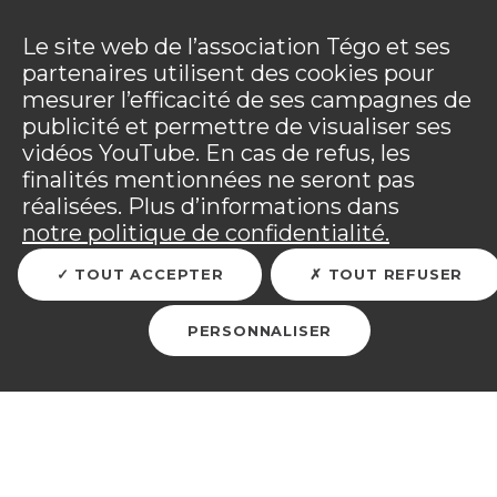
Panneau de gestion des cookies
Incendies : l'association Tégo accompagne ses
adhérents sinistrés et les personnels mobilisés.
Ouv
Le site web de l’association Tégo et ses
Tous les détails dans
votre espace adhérent
.
partenaires utilisent des cookies pour
mesurer l’efficacité de ses campagnes de
Vous êtes sur le site Tégo
Ouv
publicité et permettre de visualiser ses
vidéos YouTube. En cas de refus, les
finalités mentionnées ne seront pas
réalisées. Plus d’informations dans
RETOUR
notre politique de confidentialité.
TOUT ACCEPTER
TOUT REFUSER
Fondation des œuvres
Sociales de l’Air
PERSONNALISER