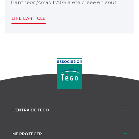
Panthéon/Assas. L’APS a été créée en août
2021, sous la forme juridique d’une association
(type loi 1901), par l’association Tégo, Groupe
LIRE L'ARTICLE
AGPM, Allianz, GMF, McDef, Klésia et Unéo, les
membres fondateurs.
L'ENTRAIDE TÉGO
ME PROTÉGER