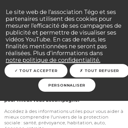
Panneau de gestion des cookies
Incendies : l'association Tégo accompagne ses
adhérents sinistrés et les personnels mobilisés.
Ouv
Le site web de l’association Tégo et ses
Tous les détails dans
votre espace adhérent
.
partenaires utilisent des cookies pour
mesurer l’efficacité de ses campagnes de
Vous êtes sur le site Tégo
Ouv
publicité et permettre de visualiser ses
vidéos YouTube. En cas de refus, les
finalités mentionnées ne seront pas
réalisées. Plus d’informations dans
RETOUR
notre politique de confidentialité.
TOUT ACCEPTER
TOUT REFUSER
Les articles Tégo
PERSONNALISER
Accédez à des informations claires et utiles
pour mieux vous accompagner
Accédez à des informations utiles pour vous aider à
mieux comprendre l'univers de la protection
sociale : santé, prévoyance, habitation, auto,