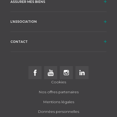
ASSURER MES BIENS
L'ASSOCIATION
CONTACT
Follow us on Facebook
Follow us on Youtube
Follow us on Instagram
Follow us on Linke
Cookies
Nos offres partenaires
Mentions légales
Données personnelles