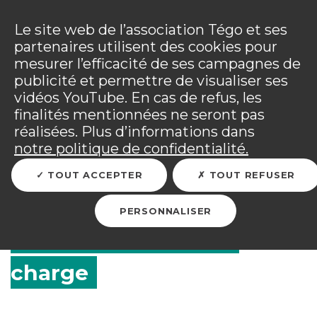
Panneau de gestion des cookies
Incendies : l'association Tégo accompagne ses
adhérents sinistrés et les personnels mobilisés.
Ouv
Le site web de l’association Tégo et ses
Tous les détails dans
votre espace adhérent
.
partenaires utilisent des cookies pour
mesurer l’efficacité de ses campagnes de
Vous êtes sur le site Tégo
Ouv
publicité et permettre de visualiser ses
vidéos YouTube. En cas de refus, les
finalités mentionnées ne seront pas
réalisées. Plus d’informations dans
RETOUR
notre politique de confidentialité.
TOUT ACCEPTER
TOUT REFUSER
Complémentaire santé :
PERSONNALISER
15 € par mois pris en
charge