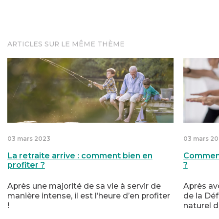
ARTICLES SUR LE MÊME THÈME
La retraite arrive : comment bien en profiter ?
Comment r
03 mars 2023
03 mars 2
La retraite arrive : comment bien en
Comment 
profiter ?
?
Après une majorité de sa vie à servir de
Après avo
manière intense, il est l’heure d’en profiter
de la Déf
!
naturel d
Nous vous proposons quelques idées pour
quotidien