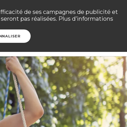
 les détails dans
votre espace adhérent
.
efficacité de ses campagnes de publicité et
seront pas réalisées. Plus d’informations
Ouvrir l
CONTACT
ESPACE ADHÉRENT
NNALISER