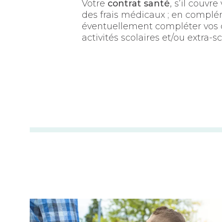
Votre
contrat santé
, s’il couvr
des frais médicaux ; en complém
éventuellement compléter vos c
activités scolaires et/ou extra-sc
Rentrée des classes : 4 conseils pour aider vos e