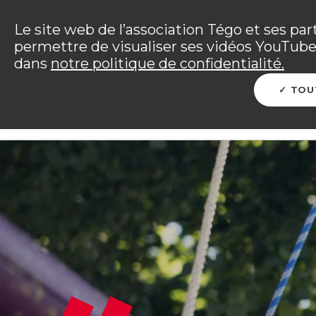
Panneau de gestion des cookies
Incendies : l'association Tégo accompag
Le site web de l’association Tégo et ses par
permettre de visualiser ses vidéos YouTube.
Vous êtes sur le site Tégo
dans
notre politique de confidentialité.
L'ENTRAIDE TÉGO
ME PROTÉGER
PRÉP
TOU