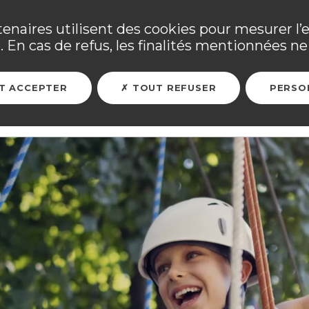
ne ses adhérents sinistrés et les personnels mobilisés. Tous
tenaires utilisent des cookies pour mesurer l’
 En cas de refus, les finalités mentionnées ne 
ARER MON FUTUR
ASSURER MES BIENS
L'ASSOCIATION
T ACCEPTER
TOUT REFUSER
PERSO