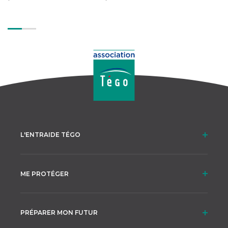
marine, motocross... vous avez le choix !
Mais qui dit « extrêmes » dit
généralement « à risques », d’où la
nécessité de vérifier si les garanties
nécessaires figurent dans vos contrats
d’assurance. Une précaution
indispensable avant de vous lancer dans
une activité sportive intensive.
L'ENTRAIDE TÉGO
ME PROTÉGER
PRÉPARER MON FUTUR