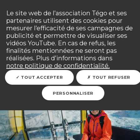
Panneau de gestion des cookies
Incendies : l'association Tégo accompagne ses
adhérents sinistrés et les personnels mobilisés.
Ouv
Le site web de l’association Tégo et ses
Tous les détails dans
votre espace adhérent
.
partenaires utilisent des cookies pour
mesurer l’efficacité de ses campagnes de
Vous êtes sur le site Tégo
Ouv
publicité et permettre de visualiser ses
vidéos YouTube. En cas de refus, les
finalités mentionnées ne seront pas
réalisées. Plus d’informations dans
Vacances à la montagne ?
notre politique de confidentialité.
Limitez les risques,
TOUT ACCEPTER
TOUT REFUSER
maximisez le plaisir !
PERSONNALISER