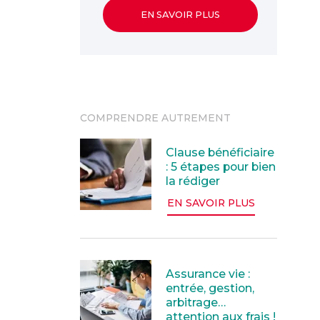
EN SAVOIR PLUS
COMPRENDRE AUTREMENT
Clause bénéficiaire : 5 étapes pour bi
Clause bénéficiaire
: 5 étapes pour bien
la rédiger
EN SAVOIR PLUS
Assurance vie : entrée, gestion, arbitr
Assurance vie :
entrée, gestion,
arbitrage…
attention aux frais !