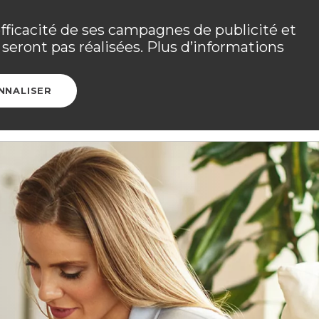
 les détails dans
votre espace adhérent
.
efficacité de ses campagnes de publicité et
seront pas réalisées. Plus d’informations
Ouvrir l
CONTACT
ESPACE ADHÉRENT
NNALISER