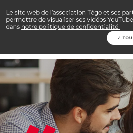
Panneau de gestion des cookies
Incendies : l'association Tégo accompag
Le site web de l’association Tégo et ses par
permettre de visualiser ses vidéos YouTube.
Vous êtes sur le site Tégo
dans
notre politique de confidentialité.
L'ENTRAIDE TÉGO
ME PROTÉGER
PRÉP
TOU