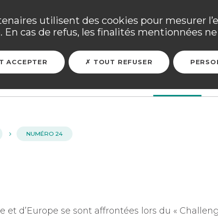
ne ses adhérents sinistrés et les personnels mobilisés. Tous
tenaires utilisent des cookies pour mesurer l’
 En cas de refus, les finalités mentionnées ne 
ARER MON FUTUR
ASSURER MES BIENS
L'ASSOCIATION
T ACCEPTER
TOUT REFUSER
PERSO
NUMÉRO 24
 et d’Europe se sont affrontées lors du « Challeng