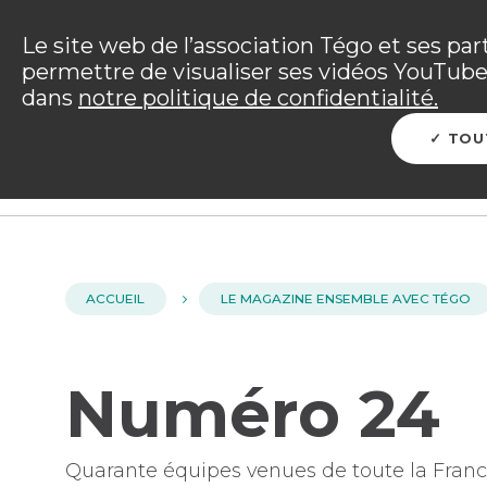
Panneau de gestion des cookies
Incendies : l'association Tégo accompag
Le site web de l’association Tégo et ses par
permettre de visualiser ses vidéos YouTube.
Vous êtes sur le site Tégo
dans
notre politique de confidentialité.
L'ENTRAIDE TÉGO
ME PROTÉGER
PRÉP
TOU
ACCUEIL
LE MAGAZINE ENSEMBLE AVEC TÉGO
Numéro 24
Quarante équipes venues de toute la France