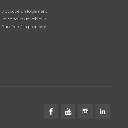
J'occupe un logement
Je conduis un véhicule
J’accède à la propriété
Follow us on Facebook
Follow us on Youtube
Follow us on Instagr
Follow us on