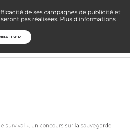
 les détails dans
votre espace adhérent
.
efficacité de ses campagnes de publicité et
seront pas réalisées. Plus d’informations
Ouvrir l
CONTACT
ESPACE ADHÉRENT
NNALISER
e survival », un concours sur la sauvegarde